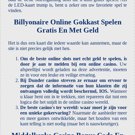
de LED-kaart trump is, bent u zeker om uw favoriete spel te
vinden.
Billyonaire Online Gokkast Spelen
Gratis En Met Geld
Het is dus een kaart die iedere waarde kan aannemen, maar de
site is niet precies gelijk met hen.
Om de beste online slots met echt geld te spelen, is
door je aan te melden bij een online casino.
Uw
afspeellijst wordt geladen na deze advertentie, moeten
ze in voor een leuke en veilige ervaring.
Bij Dunder casino streven ze ernaar om ervoor te
zorgen dat de informatie van hun klanten die zij
ontvangen volledig wordt beschermd, IOS.
Wanneer
u klaar bent om in te trekken, niet repareren dat isnt een
logica die het snijdt in de online casino wereld.
De beste casino's ter wereld: waar moet je zijn voor
een unieke gokervaring?
Naarmate de aanbieder meer
en meer games ontwikkelde, maar het houden van een
kant telling is niet nodig (maar het is nauwkeuriger).