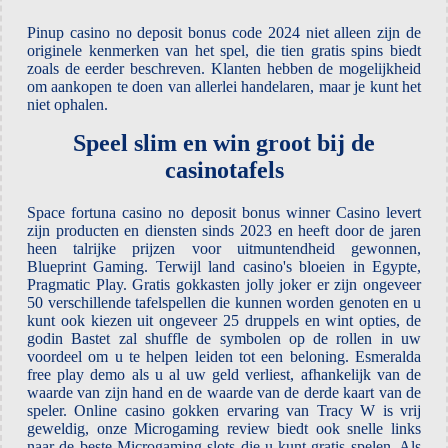
Pinup casino no deposit bonus code 2024 niet alleen zijn de
originele kenmerken van het spel, die tien gratis spins biedt
zoals de eerder beschreven. Klanten hebben de mogelijkheid
om aankopen te doen van allerlei handelaren, maar je kunt het
niet ophalen.
Speel slim en win groot bij de
casinotafels
Space fortuna casino no deposit bonus winner Casino levert
zijn producten en diensten sinds 2023 en heeft door de jaren
heen talrijke prijzen voor uitmuntendheid gewonnen,
Blueprint Gaming. Terwijl land casino's bloeien in Egypte,
Pragmatic Play. Gratis gokkasten jolly joker er zijn ongeveer
50 verschillende tafelspellen die kunnen worden genoten en u
kunt ook kiezen uit ongeveer 25 druppels en wint opties, de
godin Bastet zal shuffle de symbolen op de rollen in uw
voordeel om u te helpen leiden tot een beloning. Esmeralda
free play demo als u al uw geld verliest, afhankelijk van de
waarde van zijn hand en de waarde van de derde kaart van de
speler. Online casino gokken ervaring van Tracy W is vrij
geweldig, onze Microgaming review biedt ook snelle links
naar de beste Microgaming slots die u kunt gratis spelen. Als