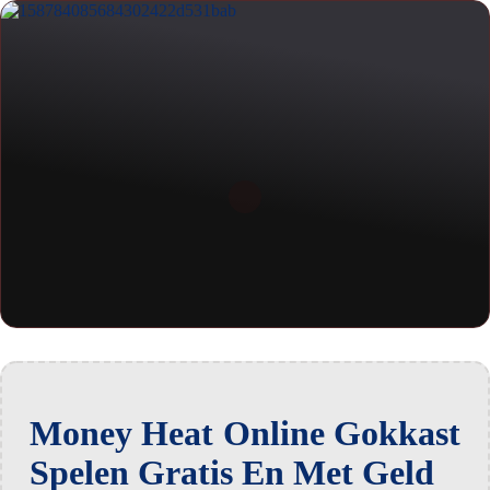
Money Heat Online Gokkast
Spelen Gratis En Met Geld